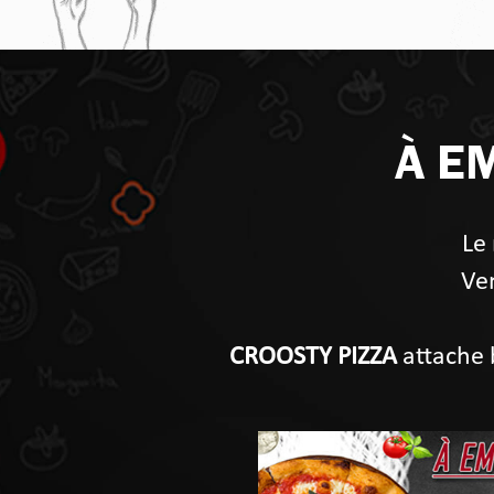
À E
Le 
Ven
CROOSTY PIZZA
attache 