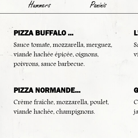
Hummers
Paninis
PIZZA BUFFALO ...
L
Sauce tomate, mozzarella, merguez,
S
viande hachée épicée, oignons,
v
poivrons, sauce barbecue.
PIZZA NORMANDE...
G
Crème fraîche, mozzarella, poulet,
C
viande hachée, champignons.
j