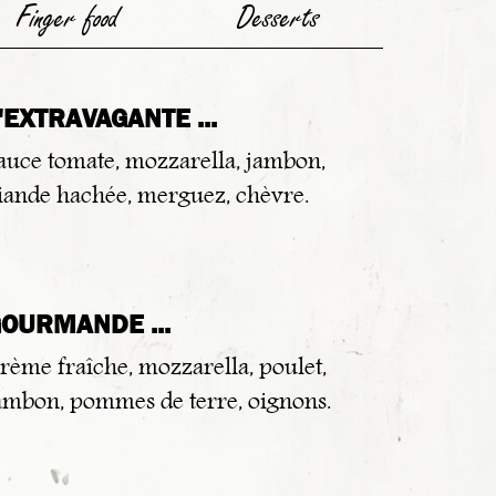
Finger food
Desserts
'EXTRAVAGANTE ...
auce tomate, mozzarella, jambon,
iande hachée, merguez, chèvre.
OURMANDE ...
rème fraîche, mozzarella, poulet,
ambon, pommes de terre, oignons.