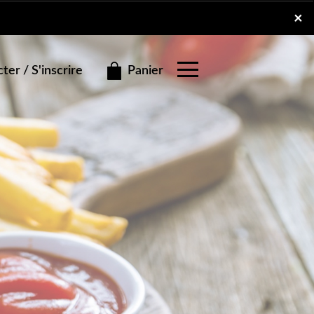
×
×
Panier
er / S'inscrire